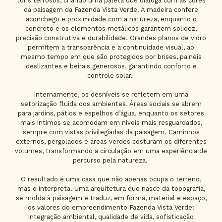
tons terrosos, criando uma paleta que dialoga com as cores
da paisagem da Fazenda Vista Verde. A madeira confere
aconchego e proximidade com a natureza, enquanto o
concreto e os elementos metálicos garantem solidez,
precisão construtiva e durabilidade. Grandes planos de vidro
permitem a transparência e a continuidade visual, ao
mesmo tempo em que são protegidos por brises, painéis
deslizantes e beirais generosos, garantindo conforto e
controle solar.
Internamente, os desníveis se refletem em uma
setorização fluida dos ambientes. Áreas sociais se abrem
para jardins, pátios e espelhos d’água, enquanto os setores
mais íntimos se acomodam em níveis mais resguardados,
sempre com vistas privilegiadas da paisagem. Caminhos
externos, pergolados e áreas verdes costuram os diferentes
volumes, transformando a circulação em uma experiência de
percurso pela natureza.
O resultado é uma casa que não apenas ocupa o terreno,
mas o interpreta. Uma arquitetura que nasce da topografia,
se molda à paisagem e traduz, em forma, material e espaço,
os valores do empreendimento Fazenda Vista Verde:
integração ambiental, qualidade de vida, sofisticação