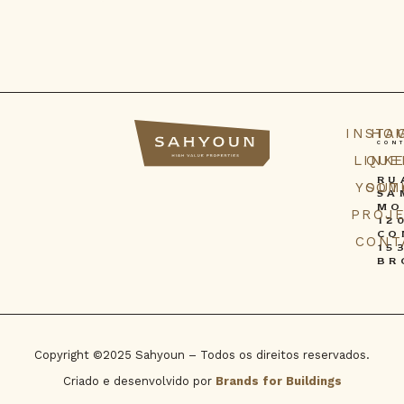
INSTA
HO
CON
LINK
QUE
RU
YOUT
SOM
SA
MO
PROJ
12
CO
CONT
15
BR
Copyright ©2025 Sahyoun – Todos os direitos reservados.
Criado e desenvolvido por
Brands for Buildings