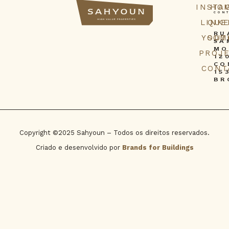
INSTA
HO
CON
LINK
QUE
RU
YOUT
SOM
SA
MO
PROJ
12
CO
CONT
15
BR
Copyright ©2025 Sahyoun – Todos os direitos reservados.
Criado e desenvolvido por
Brands for Buildings